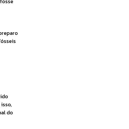
 fosse
 preparo
fósseis
cido
isso,
nal do