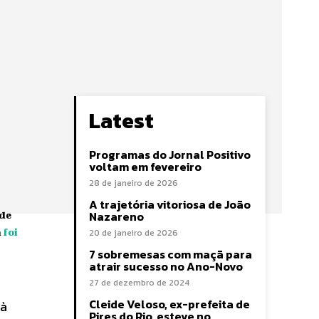
Latest
Programas do Jornal Positivo
voltam em fevereiro
28 de janeiro de 2026
A trajetória vitoriosa de João
Nazareno
ade
a
foi
20 de janeiro de 2026
7 sobremesas com maçã para
atrair sucesso no Ano-Novo
27 de dezembro de 2024
Cleide Veloso, ex-prefeita de
 à
Pires do Rio, esteve no