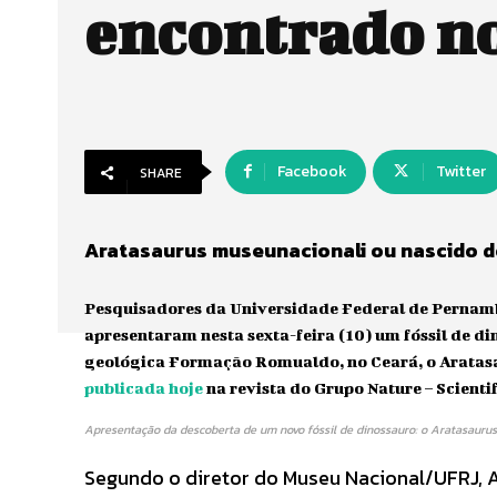
encontrado n
Facebook
Twitter
SHARE
Aratasaurus museunacionali ou nascido d
Pesquisadores da Universidade Federal de Pernamb
apresentaram nesta sexta-feira (10) um fóssil de 
geológica Formação Romualdo, no Ceará, o Aratasau
publicada hoje
na revista do Grupo Nature – Scienti
Apresentação da descoberta de um novo fóssil de dinossauro: o Aratasaurus
Segundo o diretor do Museu Nacional/UFRJ, A