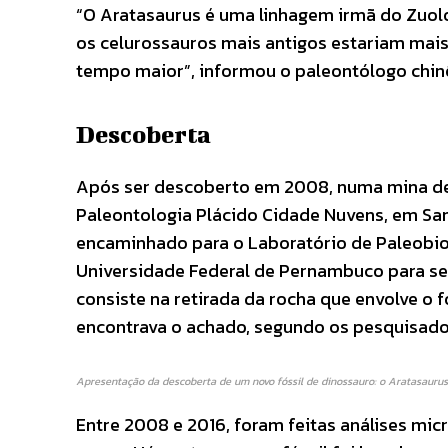
“O Aratasaurus é uma linhagem irmã do Zuolo
os celurossauros mais antigos estariam mai
tempo maior”, informou o paleontólogo chin
Descoberta
Após ser descoberto em 2008, numa mina de g
Paleontologia Plácido Cidade Nuvens, em Sant
encaminhado para o Laboratório de Paleobiol
Universidade Federal de Pernambuco para se
consiste na retirada da rocha que envolve o f
encontrava o achado, segundo os pesquisado
Apresentação da descoberta de um novo fóssil de dinossauro: o Aratasaurus
Entre 2008 e 2016, foram feitas análises mi