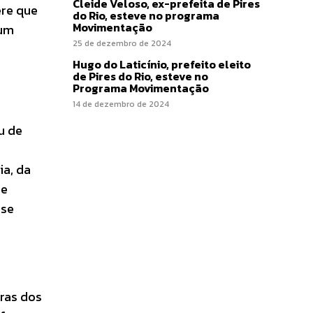
Cleide Veloso, ex-prefeita de Pires
ere que
do Rio, esteve no programa
Movimentação
 um
25 de dezembro de 2024
Hugo do Laticínio, prefeito eleito
de Pires do Rio, esteve no
Programa Movimentação
14 de dezembro de 2024
u de
ia, da
ue
 se
tras dos