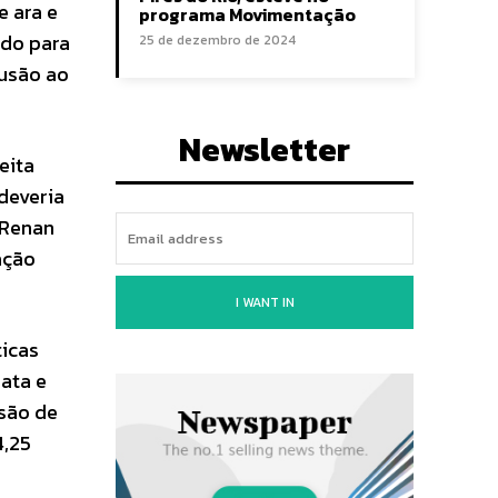
e ara e
programa Movimentação
ado para
25 de dezembro de 2024
lusão ao
Newsletter
eita
deveria
 Renan
ação
I WANT IN
ticas
ata e
são de
4,25