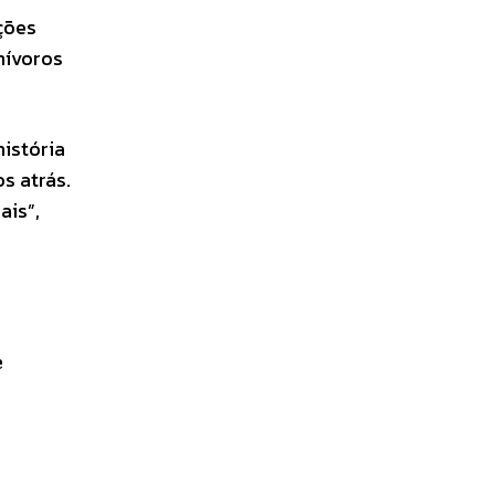
ções
nívoros
istória
s atrás.
ais”,
e