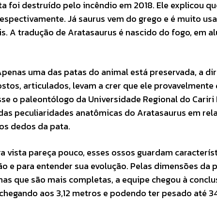
ta foi destruído pelo incêndio em 2018. Ele explicou qu
 respectivamente. Já saurus vem do grego e é muito us
is. A tradução de Aratasaurus é nascido do fogo, em a
 Apenas uma das patas do animal está preservada, a dir
stos, articulados, levam a crer que ele provavelmente 
sse o paleontólogo da Universidade Regional do Cariri
 das peculiaridades anatômicas do Aratasaurus em rel
os dedos da pata.
 vista pareça pouco, esses ossos guardam caracterís
ão e para entender sua evolução. Pelas dimensões da p
mas que são mais completas, a equipe chegou à conclu
 chegando aos 3,12 metros e podendo ter pesado até 3