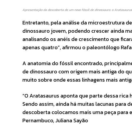
Apresentação da descoberta de um novo fóssil de dinossauro: o Aratasaurus
Entretanto, pela análise da microestrutura de
dinossauro jovem, podendo crescer ainda mai
analisando os anéis de crescimento que fica
apenas quatro”, afirmou o paleontólogo Rafa
A anatomia do fóssil encontrado, principalm
de dinossauro com origem mais antiga do que
muito sobre onde essas linhagens mais antig
“O Aratasaurus aponta que parte dessa rica h
Sendo assim, ainda há muitas lacunas para 
descoberta colocamos mais uma peça para en
Pernambuco, Juliana Sayão