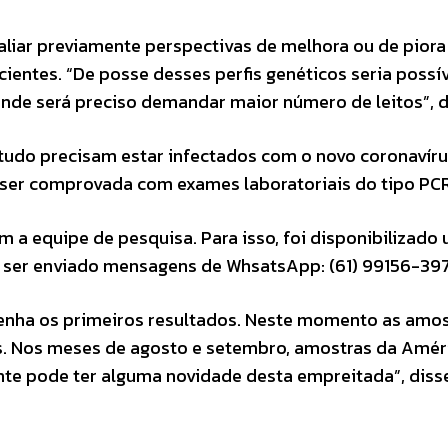
avaliar previamente perspectivas de melhora ou de piora
ientes. “De posse desses perfis genéticos seria possí
onde será preciso demandar maior número de leitos”, d
studo precisam estar infectados com o novo coronavíru
a ser comprovada com exames laboratoriais do tipo PCR
 a equipe de pesquisa. Para isso, foi disponibilizado
 ser enviado mensagens de WhsatsApp: (61) 99156-397
 tenha os primeiros resultados. Neste momento as amo
as. Nos meses de agosto e setembro, amostras da Amér
gente pode ter alguma novidade desta empreitada”, diss