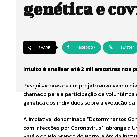
genética e cov
Facebook
Twitter
SHARE
Intuito é analisar até 2 mil amostras nos
Pesquisadores de um projeto envolvendo dive
chamado para a participação de voluntários
genética dos indivíduos sobre a evolução da 
A iniciativa, denominada “Determinantes Ge
com Infecções por Coronavírus”, abrange a Un
Pará e do Rio Grande do Norte, além de insti