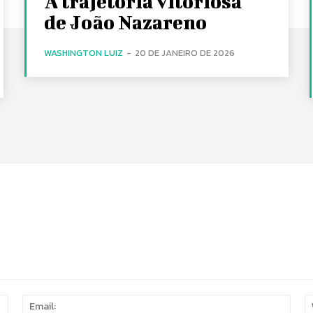
A trajetória vitoriosa
de João Nazareno
WASHINGTON LUIZ
-
20 DE JANEIRO DE 2026
Name:
Email