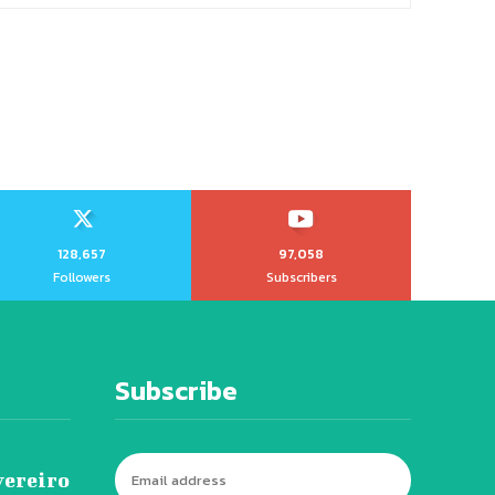
128,657
97,058
Followers
Subscribers
Subscribe
vereiro