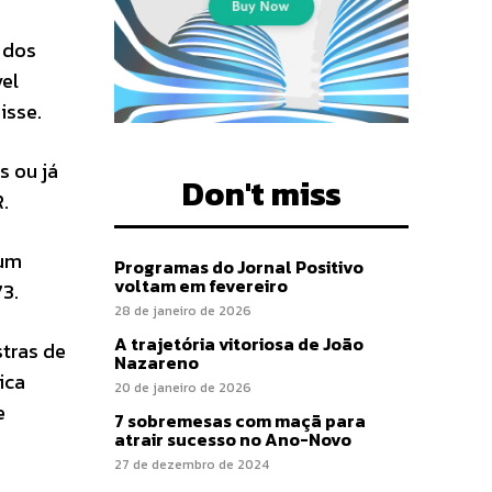
 dos
vel
isse.
s ou já
Don't miss
.
 um
Programas do Jornal Positivo
voltam em fevereiro
3.
28 de janeiro de 2026
A trajetória vitoriosa de João
stras de
Nazareno
ica
20 de janeiro de 2026
e
7 sobremesas com maçã para
atrair sucesso no Ano-Novo
27 de dezembro de 2024