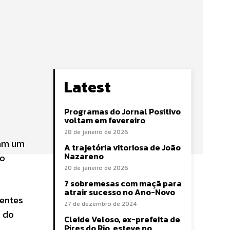
Latest
Programas do Jornal Positivo
voltam em fevereiro
28 de janeiro de 2026
ram um
A trajetória vitoriosa de João
Nazareno
ão
20 de janeiro de 2026
7 sobremesas com maçã para
atrair sucesso no Ano-Novo
ientes
27 de dezembro de 2024
s do
Cleide Veloso, ex-prefeita de
Pires do Rio, esteve no