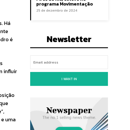
programa Movimentação
25 de dezembro de 2024
s. Há
ente
Newsletter
adro é
as
influir
I WANT IN
osição
 que
”,
B e uma