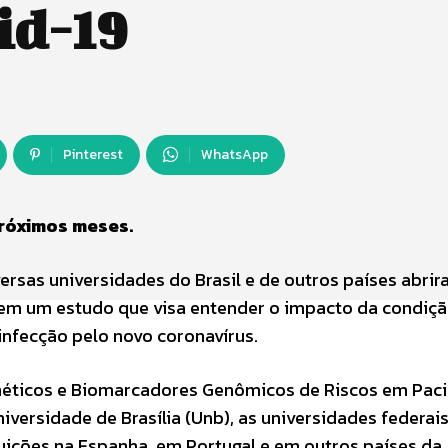
id-19
Pinterest
WhatsApp
 próximos meses.
rsas universidades do Brasil e de outros países abri
 em um estudo que visa entender o impacto da condiç
infecção pelo novo coronavírus.
néticos e Biomarcadores Genômicos de Riscos em Pac
iversidade de Brasília (Unb), as universidades federai
tuições na Espanha, em Portugal e em outros países da