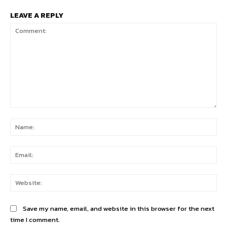
LEAVE A REPLY
Comment:
Na
Ema
Web
Save my name, email, and website in this browser for the next
time I comment.