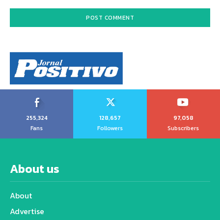
255,324
128,657
97,058
Fans
Followers
Subscribers
About us
About
Advertise