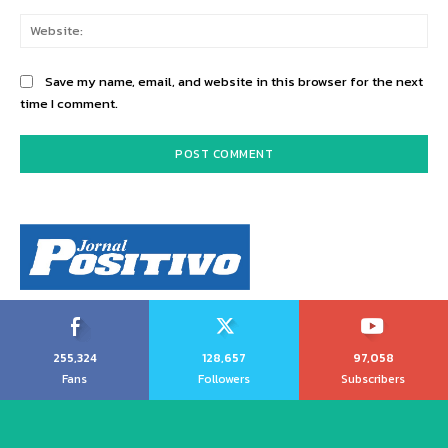
Web
Save my name, email, and website in this browser for the next
time I comment.
255,324
128,657
97,058
Fans
Followers
Subscribers