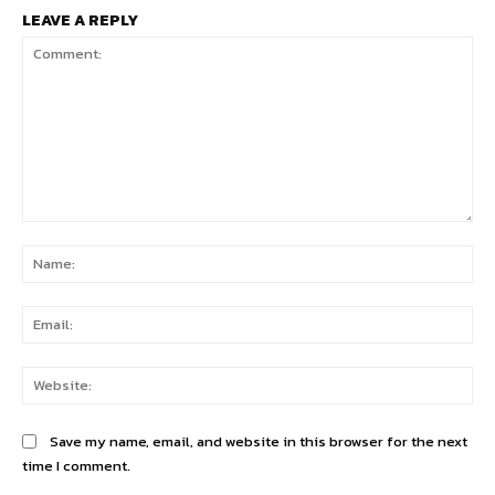
LEAVE A REPLY
Comment:
Na
Ema
Web
Save my name, email, and website in this browser for the next
time I comment.