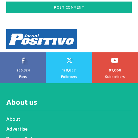
255,324
128,657
97,058
Fans
Followers
Subscribers
About us
About
Advertise