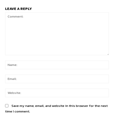
LEAVE A REPLY
Comment:
Na
Ema
Web
Save my name, email, and website in this browser for the next
time I comment.