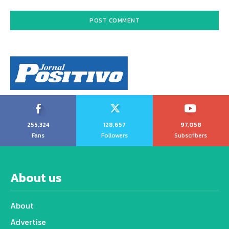
255,324
128,657
97,058
Fans
Followers
Subscribers
About us
About
Advertise