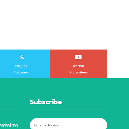
128,657
97,058
Followers
Subscribers
Subscribe
vereiro