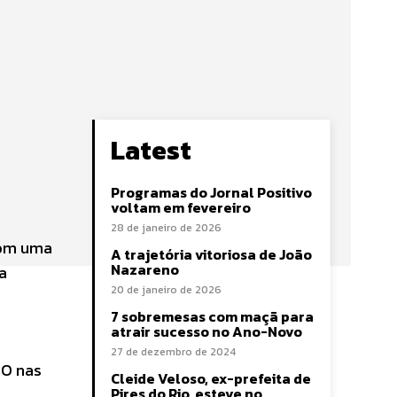
Latest
Programas do Jornal Positivo
voltam em fevereiro
28 de janeiro de 2026
com uma
A trajetória vitoriosa de João
Nazareno
a
20 de janeiro de 2026
7 sobremesas com maçã para
atrair sucesso no Ano-Novo
27 de dezembro de 2024
MO nas
Cleide Veloso, ex-prefeita de
Pires do Rio, esteve no