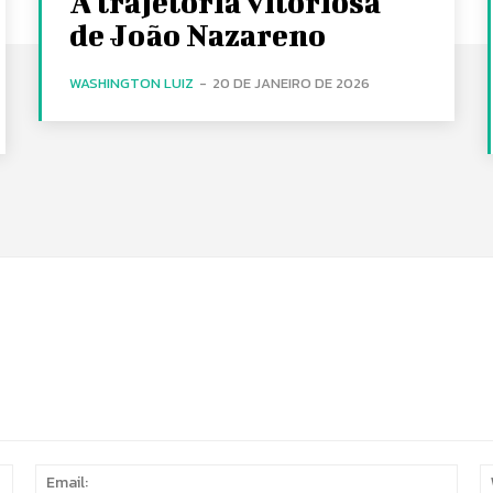
A trajetória vitoriosa
de João Nazareno
WASHINGTON LUIZ
-
20 DE JANEIRO DE 2026
Name:
Email