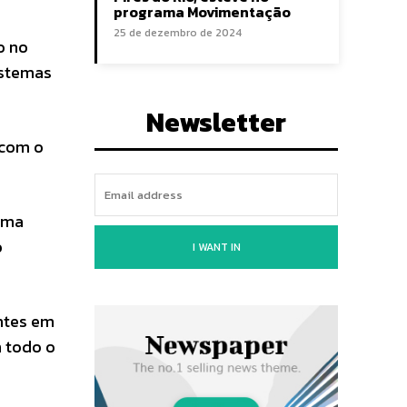
programa Movimentação
25 de dezembro de 2024
o no
istemas
Newsletter
 com o
tema
o
I WANT IN
entes em
m todo o