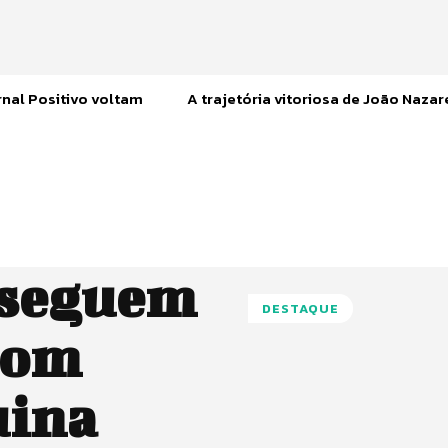
nal Positivo voltam
A trajetória vitoriosa de João Naza
nseguem
DESTAQUE
com
uina