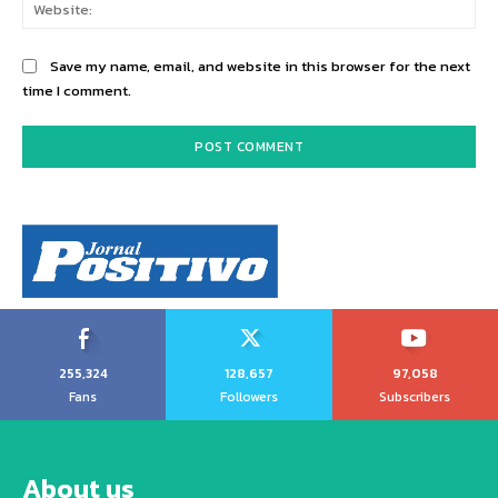
Web
Save my name, email, and website in this browser for the next
time I comment.
255,324
128,657
97,058
Fans
Followers
Subscribers
About us