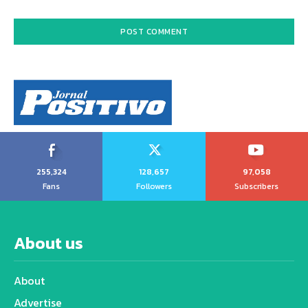
255,324
128,657
97,058
Fans
Followers
Subscribers
About us
About
Advertise