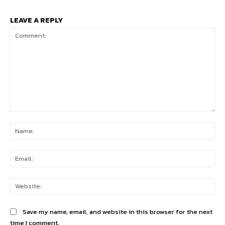
LEAVE A REPLY
Comment:
Na
Ema
Web
Save my name, email, and website in this browser for the next
time I comment.