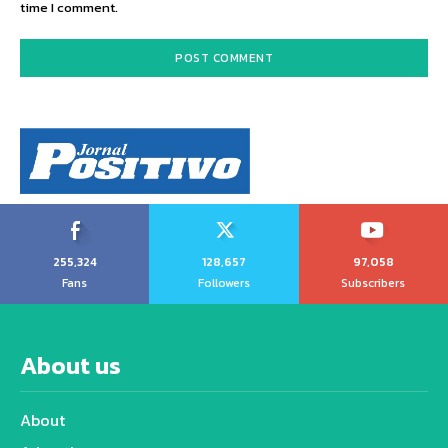
time I comment.
255,324
128,657
97,058
Fans
Followers
Subscribers
About us
About