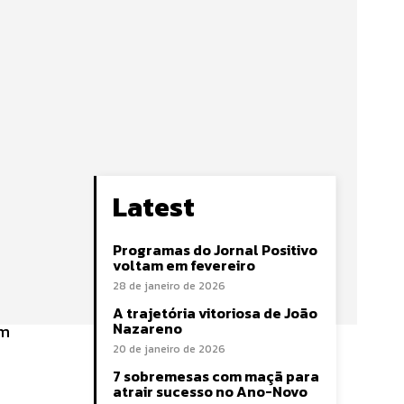
Latest
Programas do Jornal Positivo
voltam em fevereiro
28 de janeiro de 2026
A trajetória vitoriosa de João
Nazareno
om
20 de janeiro de 2026
7 sobremesas com maçã para
atrair sucesso no Ano-Novo