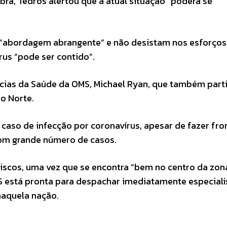
bra, Tedros alertou que a atual situação “poderá se
 “abordagem abrangente” e não desistam nos esforços
rus “pode ser contido”.
cias da Saúde da OMS, Michael Ryan, que também part
do Norte.
caso de infecção por coronavírus, apesar de fazer fro
com grande número de casos.
riscos, uma vez que se encontra “bem no centro da zon
 está pronta para despachar imediatamente especialis
naquela nação.