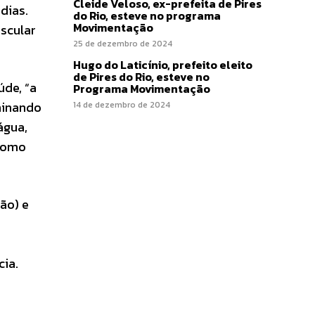
Cleide Veloso, ex-prefeita de Pires
dias.
do Rio, esteve no programa
Movimentação
scular
25 de dezembro de 2024
Hugo do Laticínio, prefeito eleito
de Pires do Rio, esteve no
úde, “a
Programa Movimentação
iminando
14 de dezembro de 2024
água,
 como
ão) e
ia.