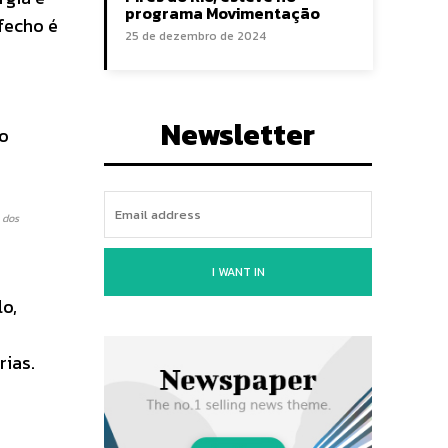
programa Movimentação
fecho é
25 de dezembro de 2024
Newsletter
do
 dos
I WANT IN
lo,
rias.