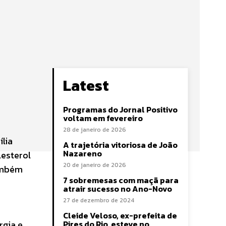
Latest
Programas do Jornal Positivo
voltam em fevereiro
28 de janeiro de 2026
ília
A trajetória vitoriosa de João
Nazareno
esterol
20 de janeiro de 2026
também
7 sobremesas com maçã para
atrair sucesso no Ano-Novo
27 de dezembro de 2024
e
Cleide Veloso, ex-prefeita de
rgia e
Pires do Rio, esteve no