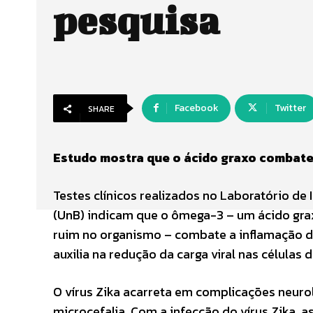
pesquisa
Facebook
Twitter
SHARE
Estudo mostra que o ácido graxo combate
Testes clínicos realizados no Laboratório de 
(UnB) indicam que o ômega-3 – um ácido gra
ruim no organismo – combate a inflamação d
auxilia na redução da carga viral nas célula
O vírus Zika acarreta em complicações neurol
microcefalia. Com a infecção do vírus Zika, 