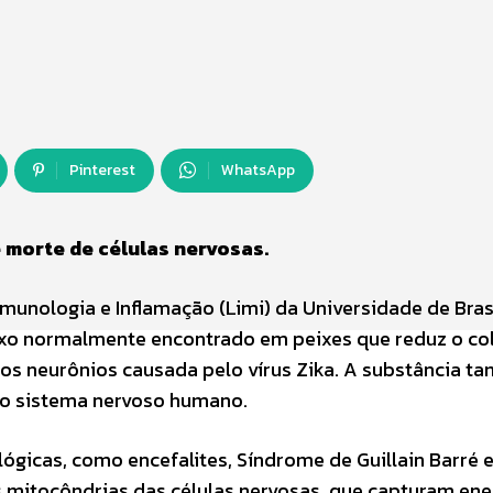
Pinterest
WhatsApp
 morte de células nervosas.
Imunologia e Inflamação (Limi) da Universidade de Bras
xo normalmente encontrado em peixes que reduz o col
os neurônios causada pelo vírus Zika. A substância 
s do sistema nervoso humano.
ógicas, como encefalites, Síndrome de Guillain Barré 
as mitocôndrias das células nervosas, que capturam ene