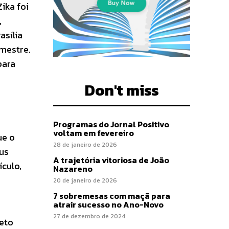
ika foi
,
asília
mestre.
para
Don't miss
Programas do Jornal Positivo
voltam em fevereiro
ue o
28 de janeiro de 2026
rus
A trajetória vitoriosa de João
ículo,
Nazareno
20 de janeiro de 2026
7 sobremesas com maçã para
atrair sucesso no Ano-Novo
27 de dezembro de 2024
feto