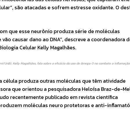
lar”, são atacadas e sofrem estresse oxidante. O des
 com que esse neurônio produza série de moléculas
 que vão causar dano ao DNA”, descreve a coordenadora 
ologia Celular Kelly Magalhães.
i/UnB), Kelly Magalhães, fala sobre a eficácia do uso de ômega-3 no combate a inflamação
 célula produza outras moléculas que têm atividade
ssora que orientou a pesquisadora Heloísa Braz-de-Me
udo recentemente publicado em revista científica
produzem moléculas neuro protetoras e anti-inflamató