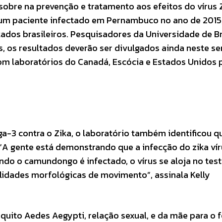
obre na prevenção e tratamento aos efeitos do vírus Z
de um paciente infectado em Pernambuco no ano de 2015
dos brasileiros. Pesquisadores da Universidade de Br
os resultados deverão ser divulgados ainda neste se
com laboratórios do Canadá, Escócia e Estados Unidos 
a-3 contra o Zika, o laboratório também identificou q
. “A gente está demonstrando que a infecção do zika ví
do o camundongo é infectado, o vírus se aloja no test
dades morfológicas de movimento”, assinala Kelly
quito Aedes Aegypti, relação sexual, e da mãe para o 