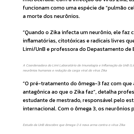
funcionam como uma espécie de “pulmão celu
a morte dos neurônios.
“Quando o Zika infecta um neurônio, ele faz
inflamatórias, citotóxicas e radicais livres
Limi/UnB e professora do Depastamento de Bi
A Coordenadora do Limi Laboratório de Imunologia e Inflamação da UnB (Lim
neurônios humanos e redução da carga viral do vírus Zika
“O pré-tratamento do ômega-3 faz com que a
antagônica ao que o Zika faz”, detalha profe
estudante de mestrado, responsável pelo est
internacional. Com o ômega 3, os neurônios 
Estudo da UnB descobre que ômega-3 é nova arma contra o vírus Zika