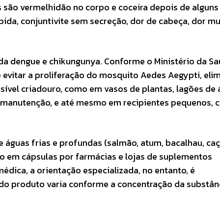
 são vermelhidão no corpo e coceira depois de alguns 
ida, conjuntivite sem secreção, dor de cabeça, dor mu
a dengue e chikungunya. Conforme o Ministério da Sa
é evitar a proliferação do mosquito Aedes Aegypti, el
ível criadouro, como em vasos de plantas, lagões de 
o e manutenção, e até mesmo em recipientes pequenos,
 águas frias e profundas (salmão, atum, bacalhau, caç
ido em cápsulas por farmácias e lojas de suplementos
édica, a orientação especializada, no entanto, é
o produto varia conforme a concentração da substânc