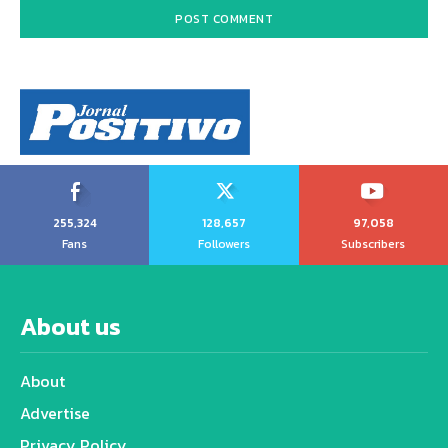
255,324
128,657
97,058
Fans
Followers
Subscribers
About us
About
Advertise
Privacy Policy