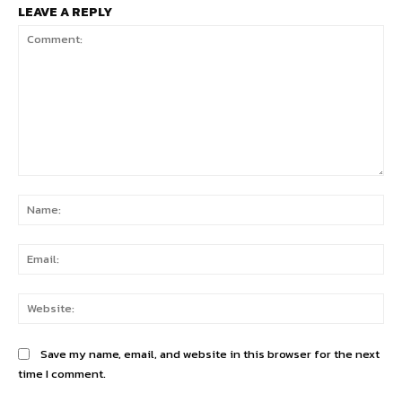
LEAVE A REPLY
Comment:
Na
Ema
Web
Save my name, email, and website in this browser for the next
time I comment.