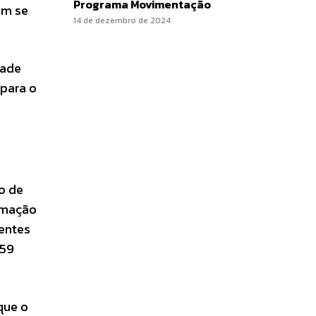
Programa Movimentação
ém se
14 de dezembro de 2024
dade
 para o
o de
ormação
rentes
259
que o