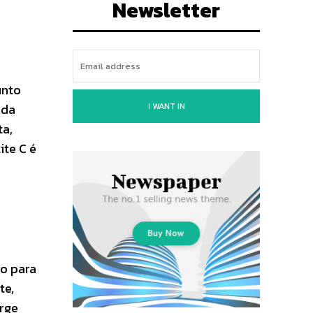
Newsletter
unto
 da
I WANT IN
ta,
ite C é
o para
te,
orge