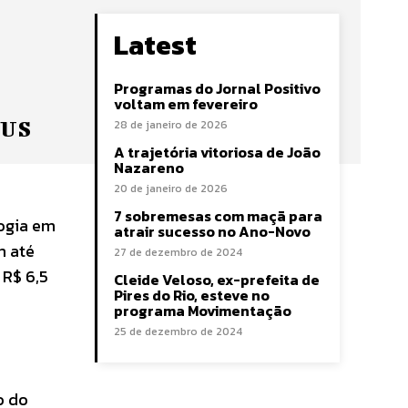
Latest
Programas do Jornal Positivo
voltam em fevereiro
SUS
28 de janeiro de 2026
A trajetória vitoriosa de João
Nazareno
20 de janeiro de 2026
7 sobremesas com maçã para
logia em
atrair sucesso no Ano-Novo
m até
27 de dezembro de 2024
 R$ 6,5
Cleide Veloso, ex-prefeita de
Pires do Rio, esteve no
programa Movimentação
25 de dezembro de 2024
o do