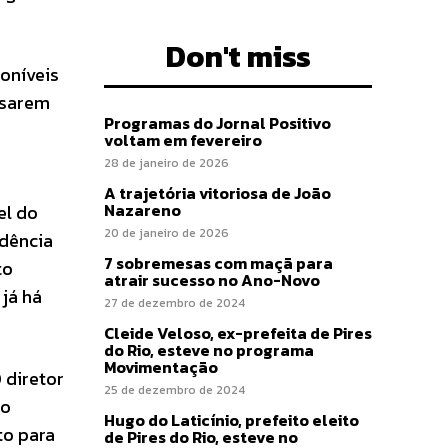
Don't miss
oníveis
usarem
Programas do Jornal Positivo
voltam em fevereiro
28 de janeiro de 2026
A trajetória vitoriosa de João
Nazareno
el do
20 de janeiro de 2026
ndência
7 sobremesas com maçã para
to
atrair sucesso no Ano-Novo
já há
27 de dezembro de 2024
Cleide Veloso, ex-prefeita de Pires
do Rio, esteve no programa
Movimentação
 diretor
25 de dezembro de 2024
no
Hugo do Laticínio, prefeito eleito
to para
de Pires do Rio, esteve no