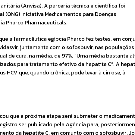
nitária (Anvisa). A parceria técnica e científica foi
l (ONG) Iniciativa Medicamentos para Doenças
cia Pharco Pharmaceuticals.
que a farmacêutica egípcia Pharco fez testes, em conj
vidasvir, juntamente com o sofosbuvir, nas populações
tual de cura, na média, de 97%. “Uma média bastante al
dos para tratamento efetivo da hepatite C”. A hepat
s HCV que, quando crônica, pode levar à cirrose, à
icou que a próxima etapa será submeter o medicament
egistro ser publicado pela Agência para, posteriormen
amento da hepatite C, em conjunto com o sofosbuvir. J