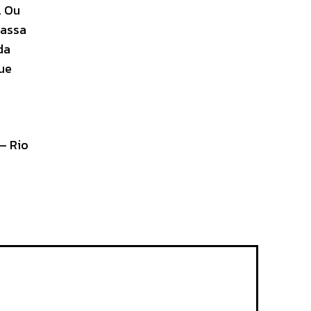
. Ou
massa
da
que
– Rio