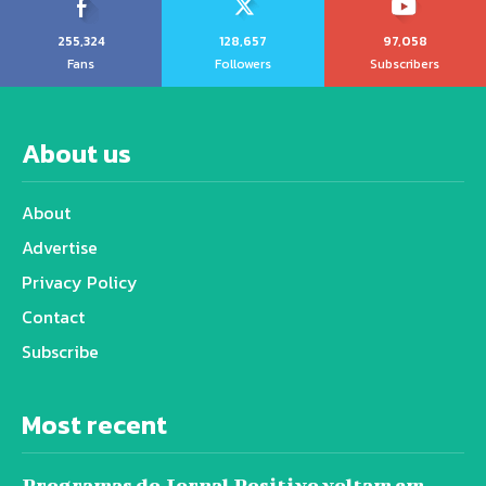
255,324
128,657
97,058
Fans
Followers
Subscribers
About us
About
Advertise
Privacy Policy
Contact
Subscribe
Most recent
Programas do Jornal Positivo voltam em