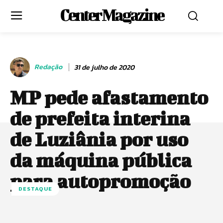
Center Magazine
Redação
31 de julho de 2020
MP pede afastamento
de prefeita interina
de Luziânia por uso
da máquina pública
para autopromoção
DESTAQUE