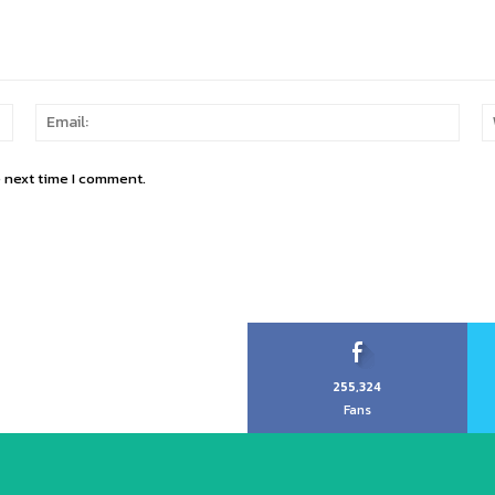
Name:
Email
e next time I comment.
255,324
Fans