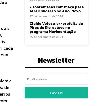
da a
7 sobremesas com maçã para
atrair sucesso no Ano-Novo
27 de dezembro de 2024
Cleide Veloso, ex-prefeita de
Pires do Rio, esteve no
 dois
programa Movimentação
,
25 de dezembro de 2024
ois
m, cada
, que
Newsletter
elam a
êa de
I WANT IN
carros
 com