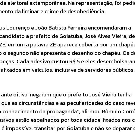
da eleitoral extemporânea. Na representação, foi pedi
mento da liminar e crime de desobediência.
us Lourenço e João Batista Ferreira encomendaram a
ndidato a prefeito de Goiatuba, José Alves Vieira, de
; em um a palavra ZE aparece coberta por um chapéu
o o segundo não apresenta o desenho do chapéu. Os d
 peças. Cada adesivo custou R$ 5 e eles desembolsara
afixados em veículos, inclusive de servidores públicos
ante oitiva, negaram que o prefeito José Vieira tenha
o que as circunstâncias e as peculiaridades do caso rev
ido conhecimento da propaganda”, afirmou Rômulo Corr
esivos estão espalhados por toda cidade, fixados nos 
, é impossível transitar por Goiatuba e não se deparar