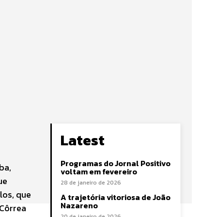
Latest
Programas do Jornal Positivo
ba,
voltam em fevereiro
ue
28 de janeiro de 2026
los, que
A trajetória vitoriosa de João
Nazareno
Côrrea
20 de janeiro de 2026