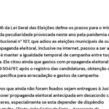
6 da Lei Geral das Eleições define os prazos para o iní
 da peculiaridade provocada neste ano pela pandemia 
ucional nº 107, que adiou as eleições municipais de o
opaganda eleitoral, inclusive na internet, passou a ser 
o é manter a igualdade temporal de campanha entre to
a. Ele citou ainda que gastos com propaganda eleitor
 9.504/97, após o registro das candidaturas, obtenção
specífica para arrecadação e gastos da campanha.
os que ainda não foram fixados sejam entregues à Jus
omover propaganda eleitoral antecipada em desacordo 
izeres, especialmente se esta depender de dispêndio
e multa.
(Texto: João Carlos de Faria – Assessoria de