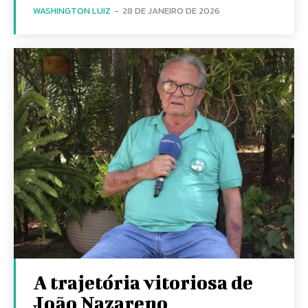
WASHINGTON LUIZ
-
28 DE JANEIRO DE 2026
A trajetória vitoriosa de
João Nazareno