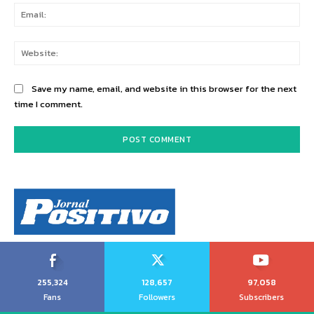
Ema
Web
Save my name, email, and website in this browser for the next
time I comment.
255,324
128,657
97,058
Fans
Followers
Subscribers