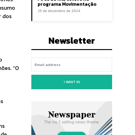
programa Movimentação
onsumo
25 de dezembro de 2024
r dos
Newsletter
o
hões. “O
I WANT IN
os
ns
 de