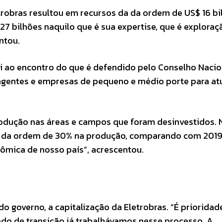
robras resultou em recursos da da ordem de US$ 16 bi
27 bilhões naquilo que é sua expertise, que é exploraç
ntou.
i ao encontro do que é defendido pelo Conselho Nacio
s agentes e empresas de pequeno e médio porte para at
rodução nas áreas e campos que foram desinvestidos. 
i da ordem de 30% na produção, comparando com 2019.
nômica de nosso país”, acrescentou.
do governo, a capitalização da Eletrobras. “É priorida
do de transição já trabalhávamos nesse processo. A