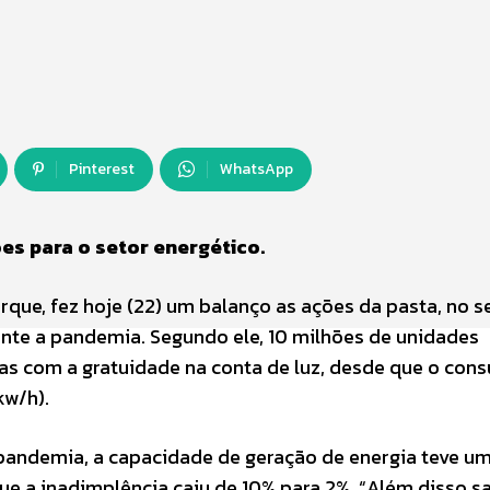
Pinterest
WhatsApp
ões para o setor energético.
rque, fez hoje (22) um balanço as ações da pasta, no s
ante a pandemia. Segundo ele, 10 milhões de unidades
as com a gratuidade na conta de luz, desde que o con
kw/h).
pandemia, a capacidade de geração de energia teve u
e a inadimplência caiu de 10% para 2%. “Além disso s