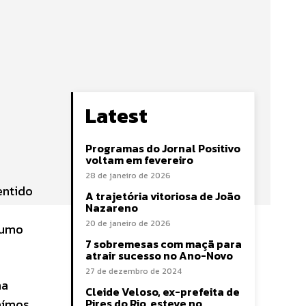
Latest
Programas do Jornal Positivo
voltam em fevereiro
28 de janeiro de 2026
entido
A trajetória vitoriosa de João
Nazareno
20 de janeiro de 2026
sumo
7 sobremesas com maçã para
atrair sucesso no Ano-Novo
27 de dezembro de 2024
ma
Cleide Veloso, ex-prefeita de
aímos
Pires do Rio, esteve no