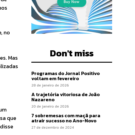
mos
, no
Don't miss
es. Mas
lizadas
Programas do Jornal Positivo
voltam em fevereiro
28 de janeiro de 2026
A trajetória vitoriosa de João
Nazareno
20 de janeiro de 2026
hum
7 sobremesas com maçã para
esa que
atrair sucesso no Ano-Novo
 disse
27 de dezembro de 2024