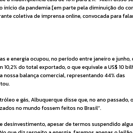
o início da pandemia [em parte pela diminuição do c
rante coletiva de imprensa online, convocada para fala
 e energia ocupou, no período entre janeiro e junho, 
 10,2% do total exportado, o que equivale a US$ 10 bil
na nossa balança comercial, representando 44% das
tou.
tróleo e gás, Albuquerque disse que, no ano passado, 
izados no mundo fossem feitos no Brasil”.
e desinvestimento, apesar de termos suspendido algu
No que diz respeito a energia, faremos apenas o leilão