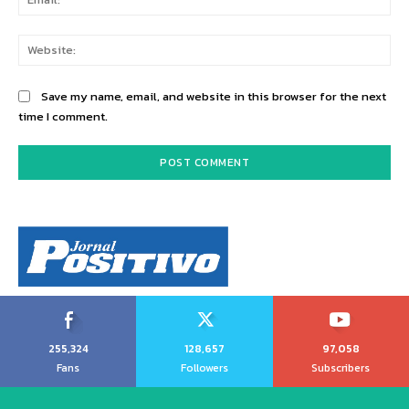
Web
Save my name, email, and website in this browser for the next
time I comment.
255,324
128,657
97,058
Fans
Followers
Subscribers