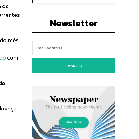
a de
orrentes
Newsletter
 do mês.
ado
com
I WANT IN
do
 doença