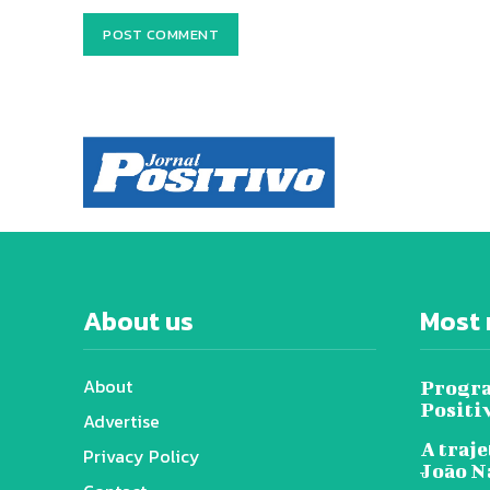
About us
Most 
About
Progra
Positi
Advertise
A traje
Privacy Policy
João N