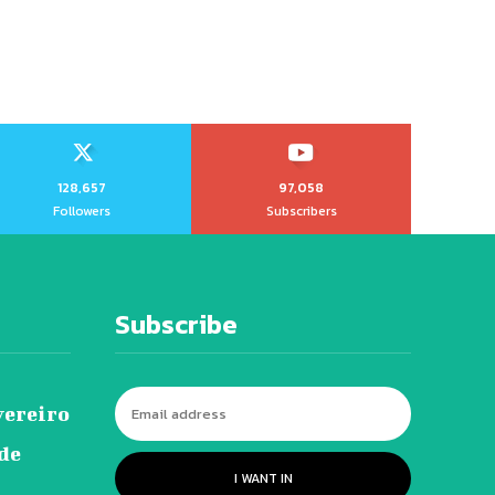
128,657
97,058
Followers
Subscribers
Subscribe
vereiro
 de
I WANT IN