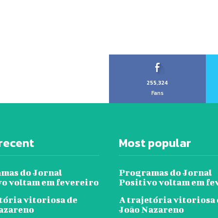
255,324
Fans
recent
Most popular
mas do Jornal
Programas do Jornal
vo voltam em fevereiro
Positivo voltam em fe
tória vitoriosa de
A trajetória vitoriosa
azareno
João Nazareno