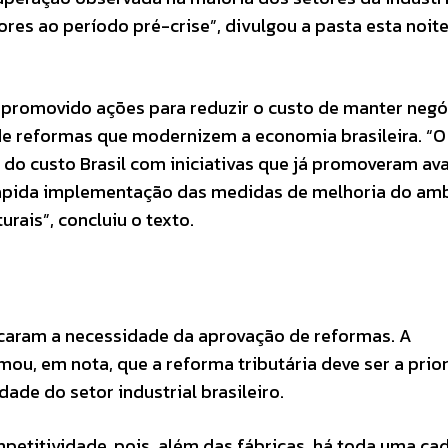
ores ao período pré-crise”, divulgou a pasta esta noit
promovido ações para reduzir o custo de manter negó
 de reformas que modernizem a economia brasileira. “O
 do custo Brasil com iniciativas que já promoveram av
 rápida implementação das medidas de melhoria do am
rais”, concluiu o texto.
caram a necessidade da aprovação de reformas. A
mou, em nota, que a reforma tributária deve ser a prio
dade do setor industrial brasileiro.
mpetitividade, pois, além das fábricas, há toda uma ca