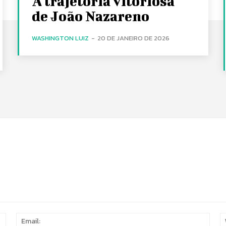
A trajetória vitoriosa
de João Nazareno
WASHINGTON LUIZ
-
20 DE JANEIRO DE 2026
Name:
Email