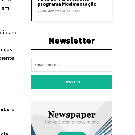
programa Movimentação
e em
25 de dezembro de 2024
cios no
Newsletter
anços
biente
I WANT IN
ridade
deia