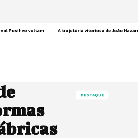
nal Positivo voltam
A trajetória vitoriosa de João Naza
de
DESTAQUE
formas
ábricas