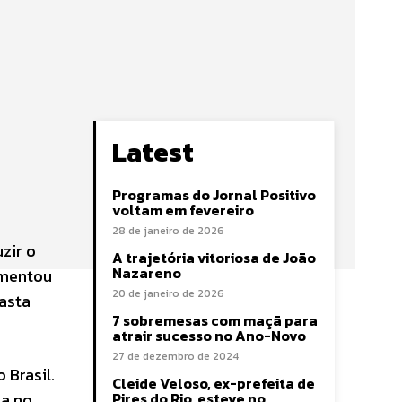
Latest
Programas do Jornal Positivo
voltam em fevereiro
28 de janeiro de 2026
zir o
A trajetória vitoriosa de João
Nazareno
amentou
20 de janeiro de 2026
rasta
7 sobremesas com maçã para
atrair sucesso no Ano-Novo
27 de dezembro de 2024
 Brasil.
Cleide Veloso, ex-prefeita de
ia no
Pires do Rio, esteve no