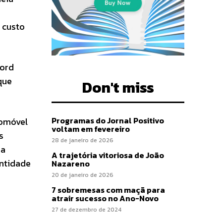
 custo
Ford
que
Don't miss
Programas do Jornal Positivo
tomóvel
voltam em fevereiro
s
28 de janeiro de 2026
sa
A trajetória vitoriosa de João
entidade
Nazareno
20 de janeiro de 2026
7 sobremesas com maçã para
atrair sucesso no Ano-Novo
27 de dezembro de 2024