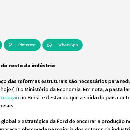
Pinterest
WhatsApp
do resto da indústria
ço das reformas estruturais são necessários para redu
oje (11) o Ministério da Economia. Em nota, a pasta l
produção
no Brasil e destacou que a saída do país cont
meses.
global e estratégica da Ford de encerrar a produção no
peração observada na maioria dos setores da indústr