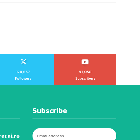
128,657
97,058
Followers
Subscribers
Subscribe
vereiro