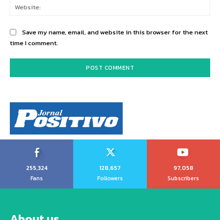
Web
Save my name, email, and website in this browser for the next
time I comment.
255,324
128,657
97,058
Fans
Followers
Subscribers
About us