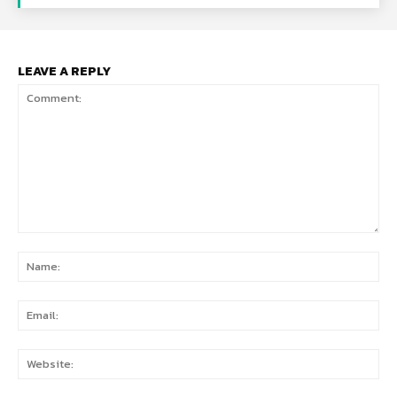
LEAVE A REPLY
Comment:
Na
Ema
Web