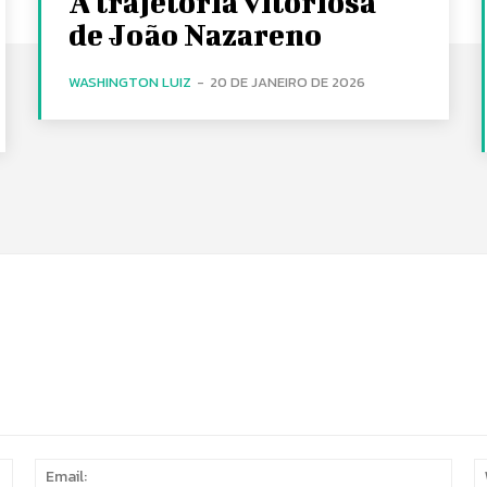
A trajetória vitoriosa
de João Nazareno
WASHINGTON LUIZ
-
20 DE JANEIRO DE 2026
Name:
Email