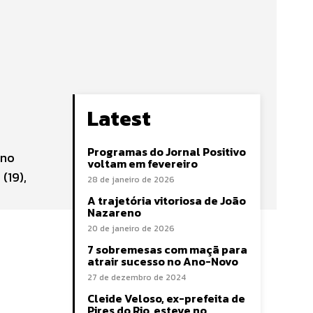
Latest
Programas do Jornal Positivo
 no
voltam em fevereiro
(19),
28 de janeiro de 2026
A trajetória vitoriosa de João
Nazareno
20 de janeiro de 2026
7 sobremesas com maçã para
atrair sucesso no Ano-Novo
8
27 de dezembro de 2024
Cleide Veloso, ex-prefeita de
Pires do Rio, esteve no