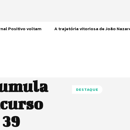
nal Positivo voltam
A trajetória vitoriosa de João Naza
cumula
DESTAQUE
ncurso
 39