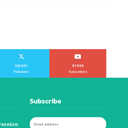
128,657
97,058
Followers
Subscribers
Subscribe
vereiro