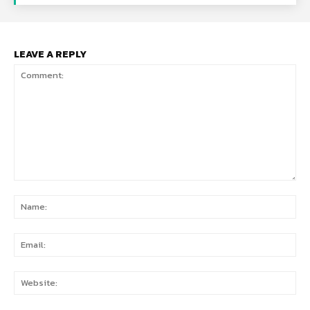
LEAVE A REPLY
Comment:
Na
Ema
Web