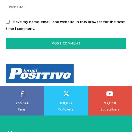
Web
Save my name, email, and website in this browser for the next
time I comment.
255,324
128,657
97,058
Fans
Followers
Subscribers