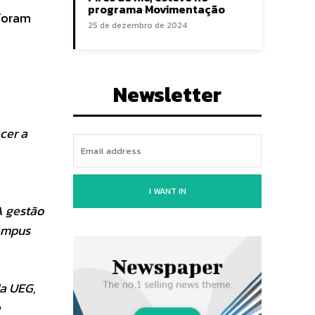
programa Movimentação
 foram
25 de dezembro de 2024
Newsletter
cer a
I WANT IN
A gestão
câmpus
da UEG,
e