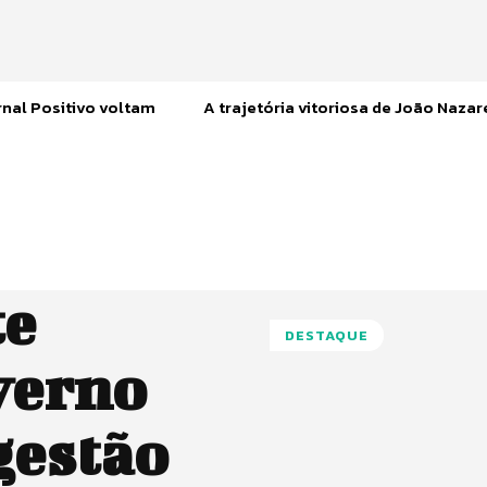
nal Positivo voltam
A trajetória vitoriosa de João Naza
te
DESTAQUE
overno
gestão