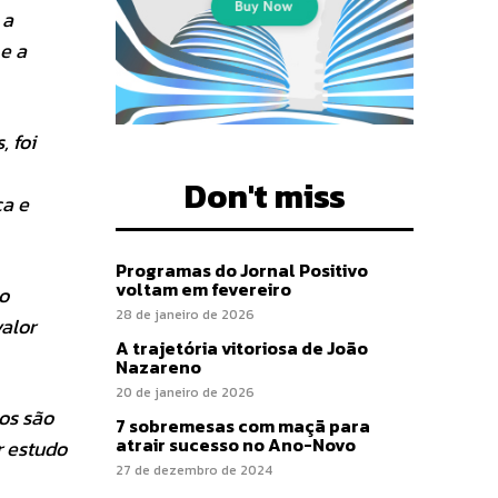
 a
 e a
 foi
Don't miss
ca e
Programas do Jornal Positivo
voltam em fevereiro
o
28 de janeiro de 2026
alor
A trajetória vitoriosa de João
Nazareno
20 de janeiro de 2026
os são
7 sobremesas com maçã para
atrair sucesso no Ano-Novo
r estudo
27 de dezembro de 2024