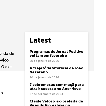
Latest
Programas do Jornal Positivo
corda de
voltam em fevereiro
ovico
28 de janeiro de 2026
 O ex-
A trajetória vitoriosa de João
Nazareno
20 de janeiro de 2026
7 sobremesas com maçã para
atrair sucesso no Ano-Novo
 a
27 de dezembro de 2024
Cleide Veloso, ex-prefeita de
Pires do Rio, esteve no