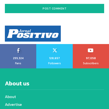
255,324
128,657
97,058
Fans
Followers
Subscribers
About us
About
Advertise