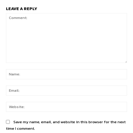
LEAVE A REPLY
Comment:
Na
Ema
Web
Save my name, email, and website in this browser for the next
time I comment.