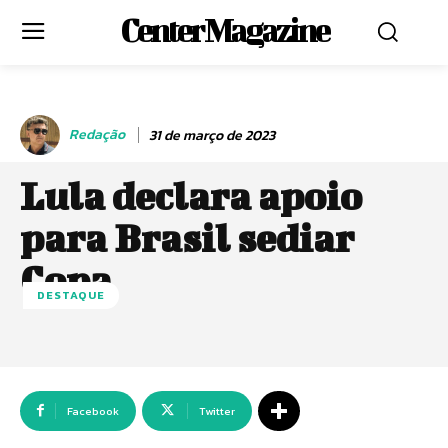
Center Magazine
Redação
31 de março de 2023
Lula declara apoio
para Brasil sediar
Copa
DESTAQUE
Facebook
Twitter