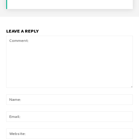
LEAVE A REPLY
Comment:
Na
Ema
Web