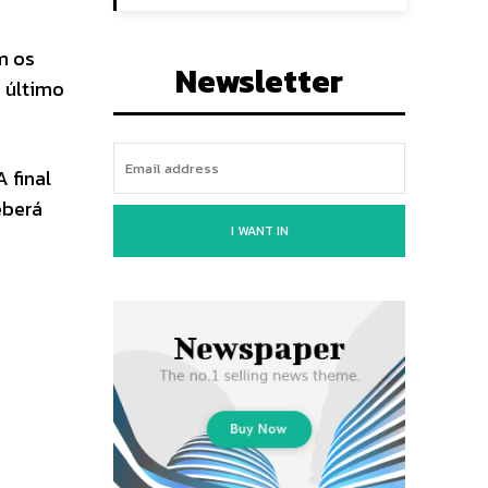
m os
Newsletter
 último
 final
eberá
I WANT IN