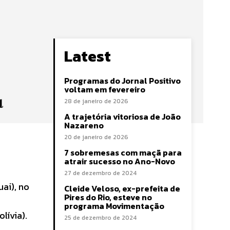
Latest
Programas do Jornal Positivo
voltam em fevereiro
l
28 de janeiro de 2026
A trajetória vitoriosa de João
Nazareno
20 de janeiro de 2026
7 sobremesas com maçã para
atrair sucesso no Ano-Novo
27 de dezembro de 2024
ai), no
Cleide Veloso, ex-prefeita de
Pires do Rio, esteve no
programa Movimentação
lívia).
25 de dezembro de 2024