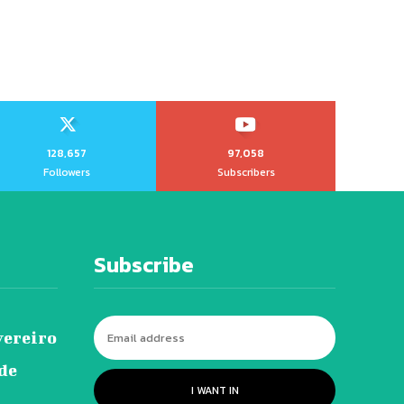
128,657
97,058
Followers
Subscribers
Subscribe
vereiro
 de
I WANT IN