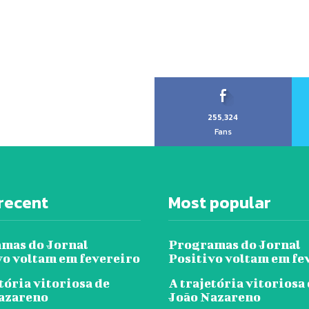
255,324
Fans
recent
Most popular
mas do Jornal
Programas do Jornal
vo voltam em fevereiro
Positivo voltam em fe
tória vitoriosa de
A trajetória vitoriosa
azareno
João Nazareno