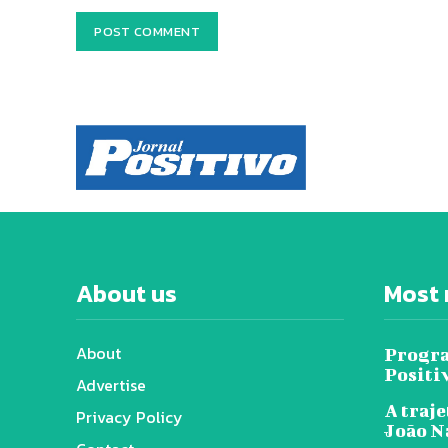
About us
Most 
About
Progra
Positi
Advertise
A traje
Privacy Policy
João N