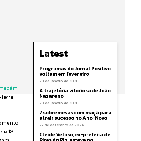
Latest
Programas do Jornal Positivo
voltam em fevereiro
28 de janeiro de 2026
rmazém
A trajetória vitoriosa de João
Nazareno
-feira
20 de janeiro de 2026
7 sobremesas com maçã para
atrair sucesso no Ano-Novo
 momento
27 de dezembro de 2024
de 18
Cleide Veloso, ex-prefeita de
azém
Pires do Rio, esteve no