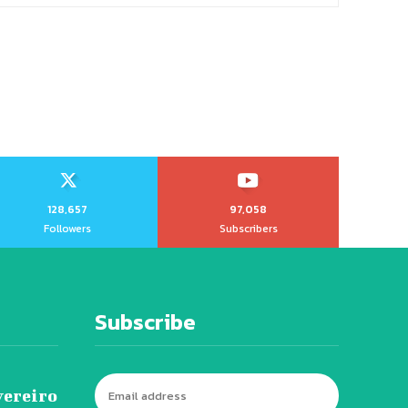
128,657
97,058
Followers
Subscribers
Subscribe
vereiro