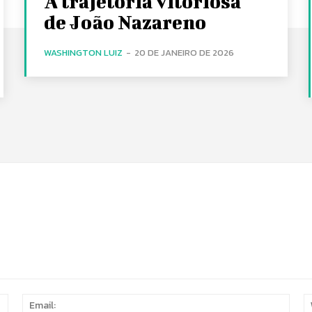
A trajetória vitoriosa
de João Nazareno
WASHINGTON LUIZ
-
20 DE JANEIRO DE 2026
Name:
Email