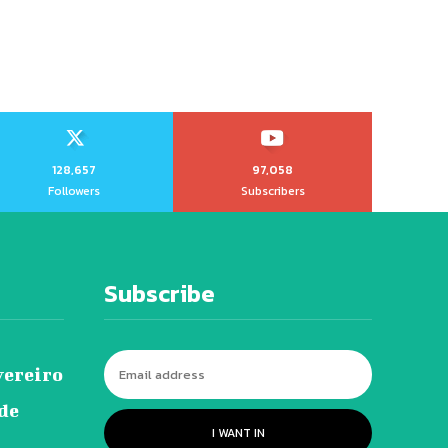
128,657
97,058
Followers
Subscribers
Subscribe
vereiro
 de
I WANT IN