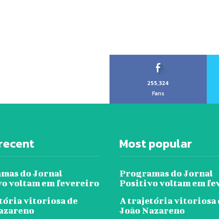
255,324
Fans
recent
Most popular
mas do Jornal
Programas do Jornal
vo voltam em fevereiro
Positivo voltam em fe
tória vitoriosa de
A trajetória vitoriosa
azareno
João Nazareno