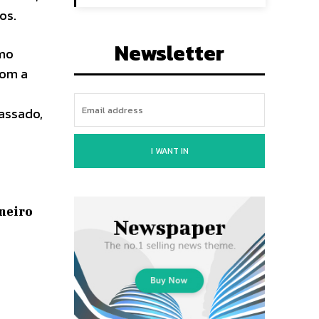
os.
Newsletter
imo
com a
,
passado,
I WANT IN
aneiro