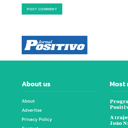
About us
Most 
About
Progra
Positi
Advertise
A traje
Privacy Policy
João N