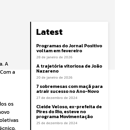
Latest
Programas do Jornal Positivo
voltam em fevereiro
28 de janeiro de 2026
a. A
A trajetória vitoriosa de João
Nazareno
. Com a
20 de janeiro de 2026
7 sobremesas com maçã para
atrair sucesso no Ano-Novo
27 de dezembro de 2024
dos os
Cleide Veloso, ex-prefeita de
novo
Pires do Rio, esteve no
programa Movimentação
oletivas
25 de dezembro de 2024
écnico,