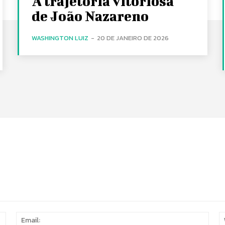
A trajetória vitoriosa
de João Nazareno
WASHINGTON LUIZ
-
20 DE JANEIRO DE 2026
Name:
Email