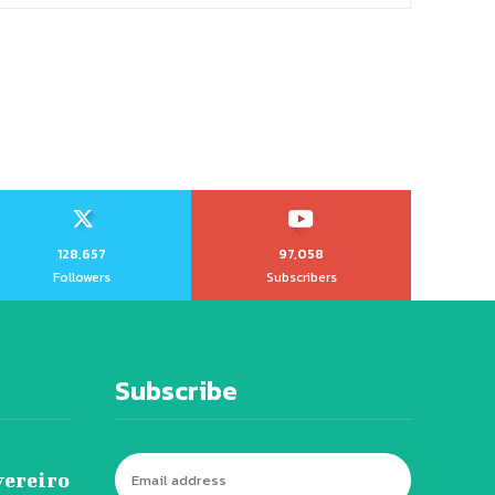
128,657
97,058
Followers
Subscribers
Subscribe
vereiro