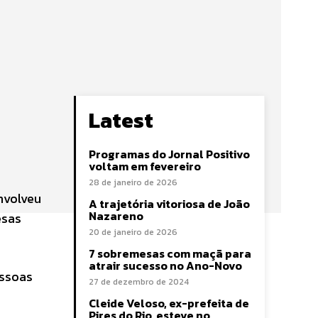
Latest
Programas do Jornal Positivo
voltam em fevereiro
28 de janeiro de 2026
envolveu
A trajetória vitoriosa de João
Nazareno
esas
20 de janeiro de 2026
7 sobremesas com maçã para
atrair sucesso no Ano-Novo
essoas
27 de dezembro de 2024
Cleide Veloso, ex-prefeita de
Pires do Rio, esteve no