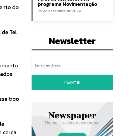
programa Movimentação
mento do
25 de dezembro de 2024
 de Tel
Newsletter
samento
zados
I WANT IN
sse tipo
de
e cerca