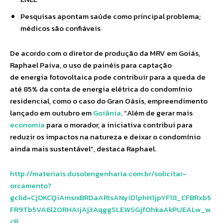
Pesquisas apontam saúde como principal problema;
médicos são confiáveis
De acordo com o diretor de produção da MRV em Goiás,
Raphael Paiva, o uso de painéis para captação
de energia fotovoltaica pode contribuir para a queda de
até 85% da conta de energia elétrica do condomínio
residencial, como o caso do Gran Oásis, empreendimento
lançado em outubro em
Goiânia
. “Além de gerar mais
economia
para o morador, a iniciativa contribui para
reduzir os impactos na natureza e deixar o condomínio
ainda mais sustentável”, destaca Raphael.
http://materiais.dusolengenharia.com.br/solicitar-
orcamento?
gclid=Cj0KCQiAmsrxBRDaARIsANyiD1phH1jpYF18_CFBRxb5
FR9Tb5VA6l2ORHAIjAj3AqggSLEWSGjfOhkaAkPUEALw_w
cB