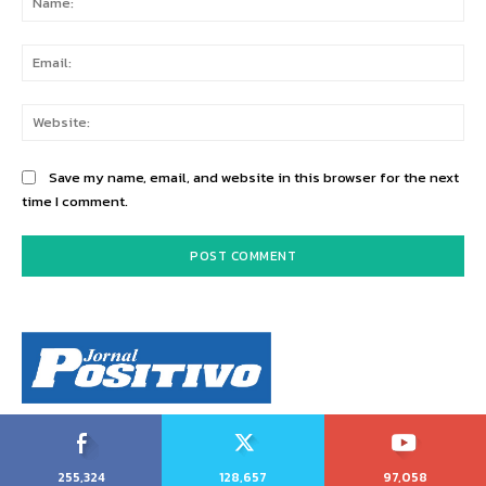
Ema
Web
Save my name, email, and website in this browser for the next
time I comment.
255,324
128,657
97,058