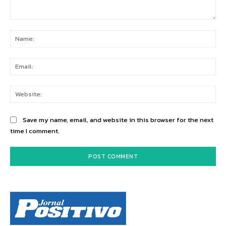
Comment:
Na
Ema
Web
Save my name, email, and website in this browser for the next
time I comment.