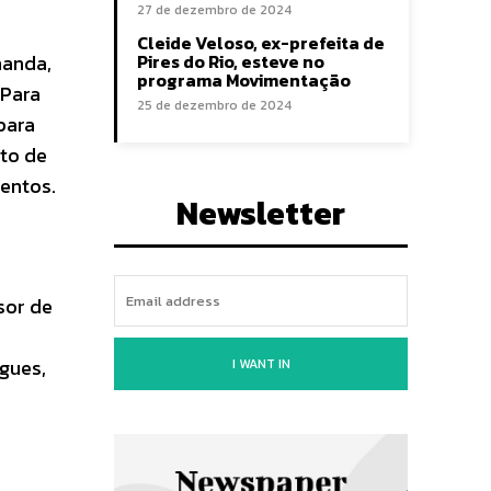
27 de dezembro de 2024
Cleide Veloso, ex-prefeita de
manda,
Pires do Rio, esteve no
programa Movimentação
 Para
25 de dezembro de 2024
para
nto de
mentos.
Newsletter
sor de
igues,
I WANT IN