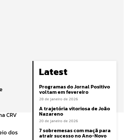
Latest
Programas do Jornal Positivo
e
voltam em fevereiro
28 de janeiro de 2026
A trajetória vitoriosa de João
Nazareno
ina CRV
20 de janeiro de 2026
7 sobremesas com maçã para
eio dos
atrair sucesso no Ano-Novo