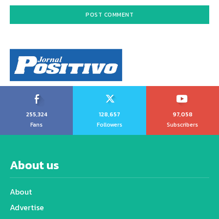
255,324
128,657
97,058
Fans
Followers
Subscribers
About us
About
Advertise