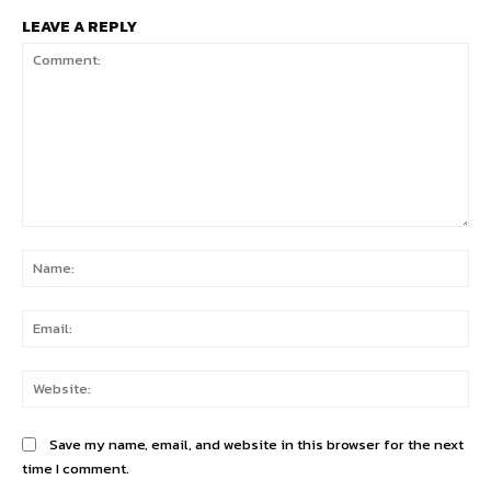
LEAVE A REPLY
Comment:
Na
Ema
Web
Save my name, email, and website in this browser for the next
time I comment.