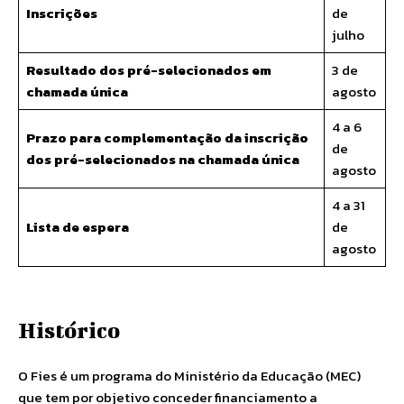
Inscrições
de
julho
Resultado dos pré-selecionados em
3 de
chamada única
agosto
4 a 6
Prazo para complementação da inscrição
de
dos pré-selecionados na chamada única
agosto
4 a 31
Lista de espera
de
agosto
Histórico
O Fies é um programa do Ministério da Educação (MEC)
que tem por objetivo conceder financiamento a