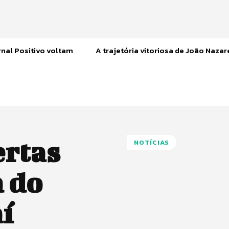
nal Positivo voltam
A trajetória vitoriosa de João Naza
ertas
NOTÍCIAS
a do
í