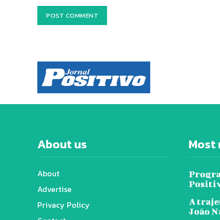
About us
Most 
About
Progra
Positi
Advertise
A traje
Privacy Policy
João N