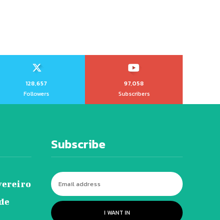
128,657
97,058
Followers
Subscribers
Subscribe
vereiro
 de
I WANT IN