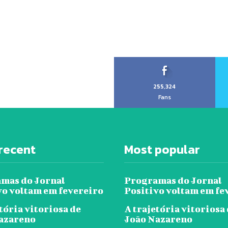
255,324
Fans
recent
Most popular
mas do Jornal
Programas do Jornal
vo voltam em fevereiro
Positivo voltam em fe
tória vitoriosa de
A trajetória vitoriosa
azareno
João Nazareno