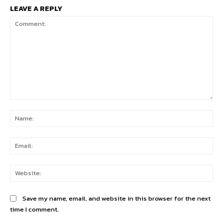
LEAVE A REPLY
Comment:
Na
Ema
Web
Save my name, email, and website in this browser for the next
time I comment.