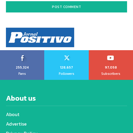
255,324
128,657
97,058
Fans
Followers
Subscribers
About us
About
Advertise