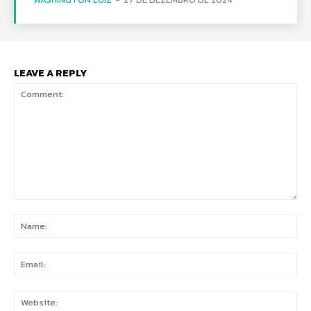
LEAVE A REPLY
Comment:
Na
Ema
Web