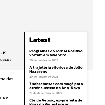
Latest
Programas do Jornal Positivo
-19,
voltam em fevereiro
acacos
28 de janeiro de 2026
A trajetória vitoriosa de João
Nazareno
20 de janeiro de 2026
uma das
7 sobremesas com maçã para
atrair sucesso no Ano-Novo
27 de dezembro de 2024
que o
Cleide Veloso, ex-prefeita de
Pires do Rio, esteve no