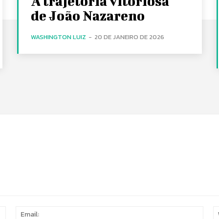
A trajetória vitoriosa
de João Nazareno
WASHINGTON LUIZ
-
20 DE JANEIRO DE 2026
Name:
Email