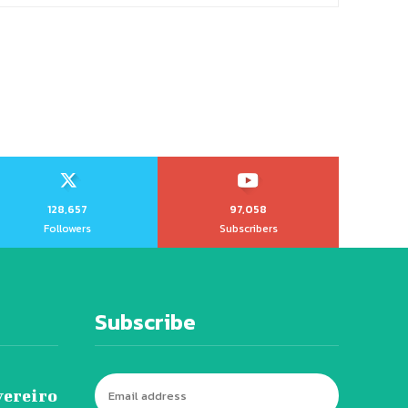
128,657
97,058
Followers
Subscribers
Subscribe
vereiro