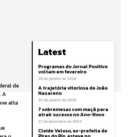
Latest
Programas do Jornal Positivo
voltam em fevereiro
28 de janeiro de 2026
deral de
A trajetória vitoriosa de João
Nazareno
. A
20 de janeiro de 2026
eve alta
7 sobremesas com maçã para
atrair sucesso no Ano-Novo
27 de dezembro de 2024
ue
Cleide Veloso, ex-prefeita de
ara o
Pires do Rio, esteve no