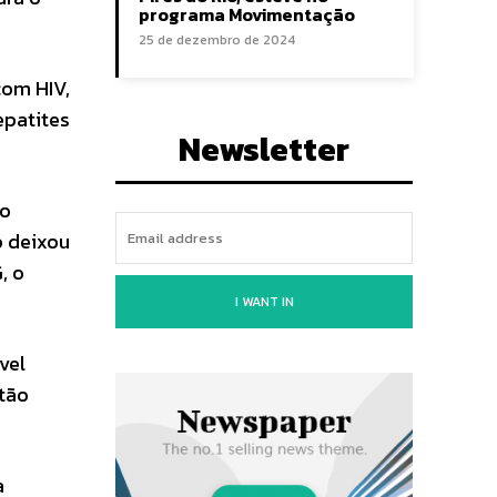
programa Movimentação
25 de dezembro de 2024
com HIV,
epatites
Newsletter
ão
o deixou
, o
I WANT IN
vel
stão
a