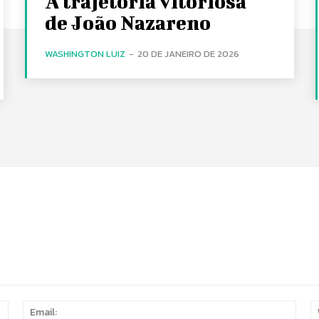
A trajetória vitoriosa
de João Nazareno
WASHINGTON LUIZ
-
20 DE JANEIRO DE 2026
Name:
Email