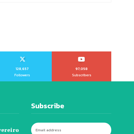
128,657
97,058
Followers
Subscribers
Subscribe
vereiro