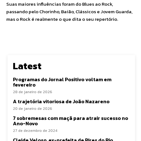
Suas maiores influências foram do Blues ao Rock,
passando pelo Chorinho, Baião, Clássicos e Jovem Guarda,
mas o Rock é realmente o que dita o seu repertório.
Latest
Programas do Jornal Positivo voltam em
fevereiro
28 de janeiro de 2026
A trajetória vitoriosa de João Nazareno
20 de janeiro de 2026
7 sobremesas com maçã para atrair sucesso no
Ano-Novo
27 de dezembro de 2024
Cleide Veloso, ex-prefeita de Pires do Rio,