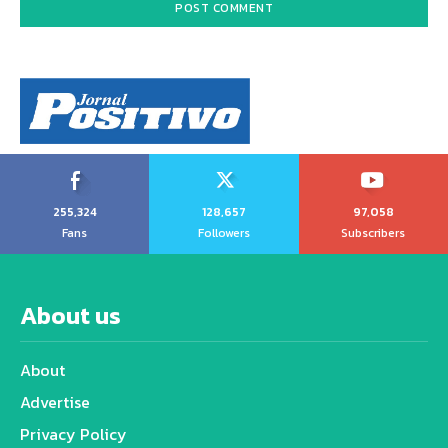
255,324
128,657
97,058
Fans
Followers
Subscribers
About us
About
Advertise
Privacy Policy