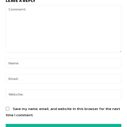
LEAVE A REPLY
Comment:
Na
Ema
Web
Save my name, email, and website in this browser for the next
time I comment.