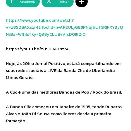
Facebook
Twitter
https://www.youtube.com/watch?
v=z8SDBAXszr4&fbclid=IwAR2ULjG88PNqrbUfGRlFXY3yQ
NrBa-WfhIsTky-Q38yCLUBvVIcD0llf2i0
https://youtu.be/z8SDBAXszr4
Hoje, às 20h o Jornal Positivo, estará compartilhando em
suas redes sociais a LIVE da Banda Clic de Uberlandia –
Minas Gerais.
A Clic é uma das melhores Bandas de Pop / Rock do Brasil,
A Banda Clic começou em Janeiro de 1985, tendo Ruperto
Alves e João Di Sousa como lideres desde a primeira
formação.