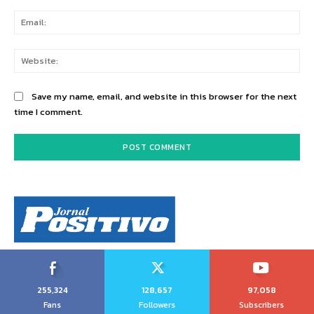
Ema
Web
Save my name, email, and website in this browser for the next
time I comment.
255,324
128,657
97,058
Fans
Followers
Subscribers