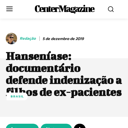
Center Magazine
Redação
5 de dezembro de 2019
Hanseníase:
documentário
defende indenização a
filhos de ex-pacientes
BRASIL