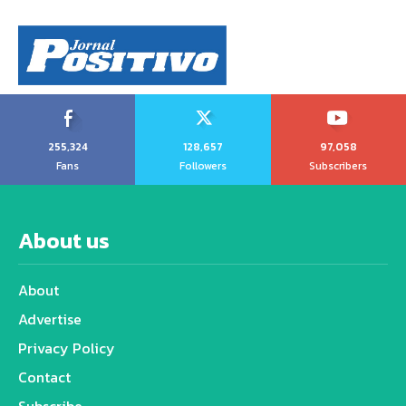
255,324
128,657
97,058
Fans
Followers
Subscribers
About us
About
Advertise
Privacy Policy
Contact
Subscribe