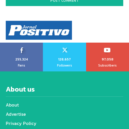
255,324
128,657
97,058
Fans
Followers
Subscribers
About us
About
Advertise
Privacy Policy