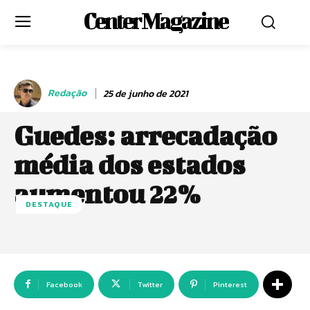
Center Magazine
Redação
25 de junho de 2021
Guedes: arrecadação
média dos estados
aumentou 22%
DESTAQUE
Facebook
Twitter
Pinterest