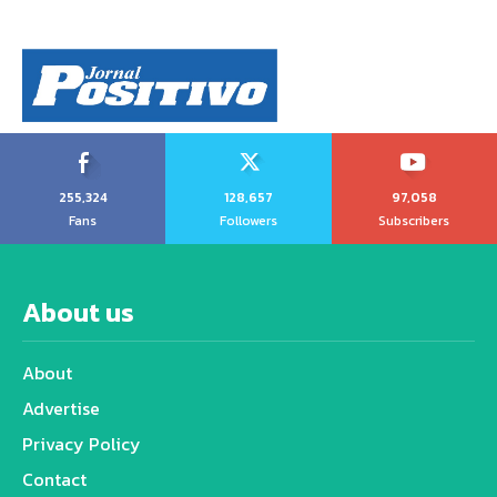
255,324
128,657
97,058
Fans
Followers
Subscribers
About us
About
Advertise
Privacy Policy
Contact