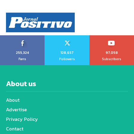
255,324
128,657
97,058
Fans
Followers
Subscribers
About us
About
Advertise
Privacy Policy
Contact